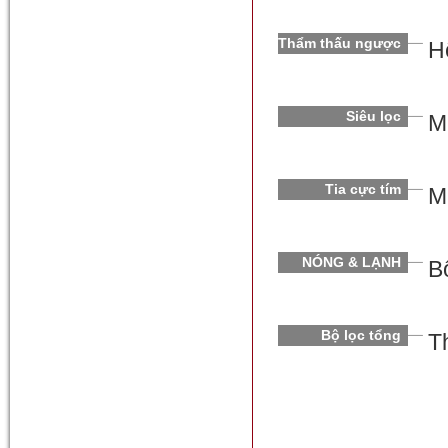
Thẩm thấu ngược
H
Siêu lọc
M
Tia cực tím
M
NÓNG & LẠNH
B
Bộ lọc tổng
T