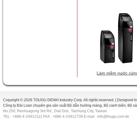
Làm mềm nước cứn
Copyright © 2026 TOUGU DENKI Industry Corp. All rights reserved. |
Designed b
Công ty Đài Loan chuyên gia sản xuất Bộ dẫn hướng màng, Bộ canh biên, Bộ s
No.250, Renhuagong 3rd Rd., Dali Dist., Taichung City, Taiwan.
TEL : +886-4-24912111 FAX : +886-4-24912739 E-mail : info@tougu.com.tw