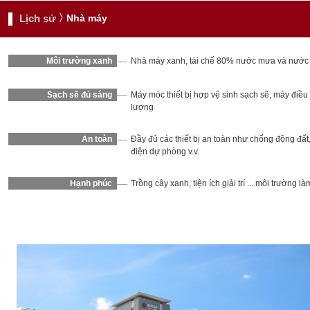
Lịch sử
Nhà máy
Môi trường xanh
Nhà máy xanh, tái chế 80% nước mưa và nước 
Sạch sẽ đủ sáng
Máy móc thiết bị hợp vệ sinh sạch sẽ, máy điều 
lượng
An toàn
Đầy đủ các thiết bị an toàn như chống động đất
điện dự phòng v.v.
Hạnh phúc
Trồng cây xanh, tiện ích giải trí ... môi trường làm