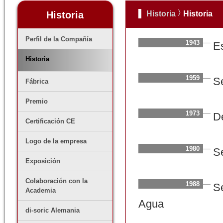
Historia
Historia
Historia
Perfil de la Compañía
1943
E
Historia
1959
S
Fábrica
Premio
1973
D
Certificación CE
Logo de la empresa
1980
S
Exposición
Colaboración con la
1988
S
Academia
Agua
di-soric Alemania